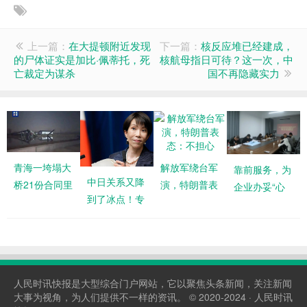
上一篇：
在大提顿附近发现
下一篇：
核反应堆已经建成，
的尸体证实是加比·佩蒂托，死
核航母指日可待？这一次，中
亡裁定为谋杀
国不再隐藏实力
青海一垮塌大
解放军绕台军
靠前服务，为
中日关系又降
桥21份合同里
演，特朗普表
企业办妥“心
到了冰点！专
竟有18份违法
态：不担心
头事”
家：故意招惹
分包，大企业
中国，其实别
承建“草台
有用心
人民时讯快报是大型综合门户网站，它以聚焦头条新闻，关注新闻
大事为视角，为人们提供不一样的资讯。 © 2020-2024 · 人民时讯