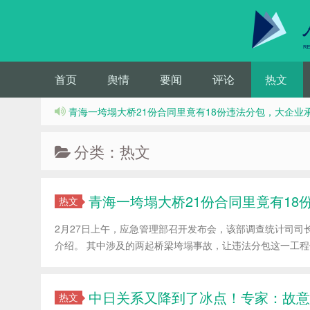
首页
舆情
要闻
评论
热文
青海一垮塌大桥21份合同里竟有18份违法分包，大企业
分类：热文
青海一垮塌大桥21份合同里竟有18
热文
2月27日上午，应急管理部召开发布会，该部调查统计司司
介绍。 其中涉及的两起桥梁垮塌事故，让违法分包这一工程领
中日关系又降到了冰点！专家：故意
热文