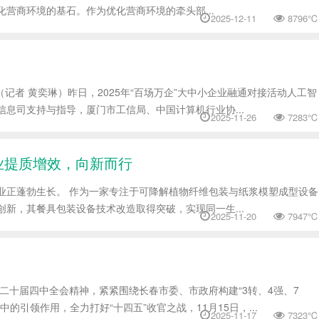
营商环境的基石。作为优化营商环境的牵头部...
2025-12-11
8796℃
（记者 黄奕琳）昨日，2025年“百场万企”大中小企业融通对接活动人工智
息司支持与指导，厦门市工信局、中国计算机行业协...
2025-11-26
7283℃
业提质增效，向新而行
业正蓬勃生长。 作为一家专注于可降解植物纤维包装与纸浆模塑成型设备
新，其餐具包装设备技术改造取得突破，实现同一生...
2025-11-20
7947℃
二十届四中全会精神，紧紧围绕长春市委、市政府构建“3转、4强、7
引领作用，全力打好“十四五”收官之战，11月15日，...
2025-11-17
7323℃