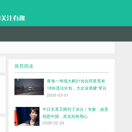
推荐阅读
青海一垮塌大桥21份合同里竟有
18份违法分包，大企业承建“草台
班子”干活，
2026-03-01
中日关系又降到了冰点！专家：故意
招惹中国，其实别有用心
2026-02-24