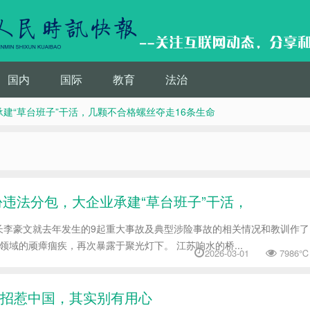
国内
国际
教育
法治
承建“草台班子”干活，几颗不合格螺丝夺走16条生命
份违法分包，大企业承建“草台班子”干活，
长李豪文就去年发生的9起重大事故及典型涉险事故的相关情况和教训作了
域的顽瘴痼疾，再次暴露于聚光灯下。 江苏响水的桥...
2026-03-01
7986℃
招惹中国，其实别有用心