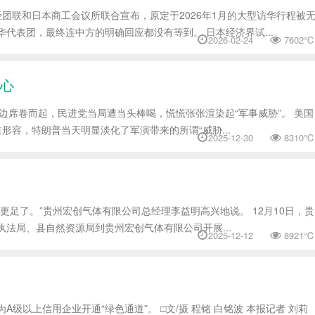
、经团联和日本商工会议所联合宣布，原定于2026年1月的大型访华行程被
华代表团，最终连中方的明确回应都没有等到。 日本经济界试...
2026-02-24
7602℃
心
台岛周边席卷而起，民进党当局遭当头棒喝，慌慌张张渲染起“军事威胁”。 美国
形容，特朗普当天明显淡化了军演带来的所谓“威胁...
2025-12-30
8310℃
足了。”贵州宏创气体有限公司总经理李益明高兴地说。 12月10日，贵
法局、县自然资源局到贵州宏创气体有限公司开展...
2025-12-12
8921℃
级以上信用企业开通“绿色通道”。 □文/摄 程铭 白铭波 本报记者 刘莉