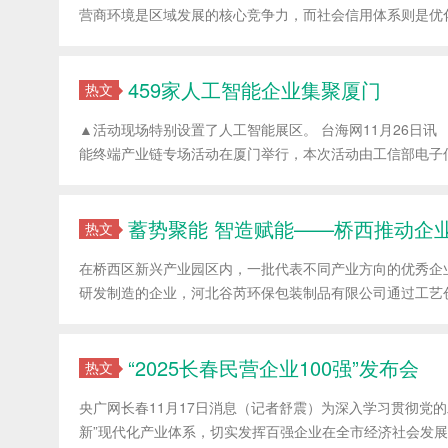
营商环境是区域发展的核心竞争力，而社会信用体系则是优化
459家人工智能企业集聚厦门
热文
▲活动现场特别设置了人工智能展区。 台海网11月26日讯 
能终端产业链专场活动在厦门举行，本次活动由工信部电子信
蓄势聚能 智造赋能——桥西推动企
热文
在桥西区新兴产业园区内，一批代表不同产业方向的优秀企
研发制造的企业，河北谷芮环保包装制品有限公司通过工艺创
“2025长春民营企业100强”发布会
热文
央广网长春11月17日消息（记者舒震）为深入学习贯彻党的
新”现代化产业体系，切实发挥百强企业在全市经济社会发展中的