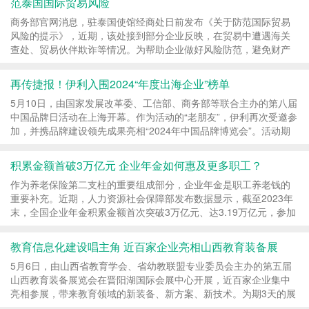
范泰国国际贸易风险
商务部官网消息，驻泰国使馆经商处日前发布《关于防范国际贸易
风险的提示》，近期，该处接到部分企业反映，在贸易中遭遇海关
查处、贸易伙伴欺诈等情况。为帮助企业做好风险防范，避免财产
损失，特提示相关国际贸易企业注意以下几点：...
再传捷报！伊利入围2024“年度出海企业”榜单
5月10日，由国家发展改革委、工信部、商务部等联合主办的第八届
中国品牌日活动在上海开幕。作为活动的“老朋友”，伊利再次受邀参
加，并携品牌建设领先成果亮相“2024年中国品牌博览会”。活动期
间，伊利入选“年度出海企业”榜单、蝉联...
积累金额首破3万亿元 企业年金如何惠及更多职工？
作为养老保险第二支柱的重要组成部分，企业年金是职工养老钱的
重要补充。近期，人力资源社会保障部发布数据显示，截至2023年
末，全国企业年金积累金额首次突破3万亿元、达3.19万亿元，参加
职工3144万人。 相对于参加基本养老保险的人数，...
教育信息化建设唱主角 近百家企业亮相山西教育装备展
5月6日，由山西省教育学会、省幼教联盟专业委员会主办的第五届
山西教育装备展览会在晋阳湖国际会展中心开展，近百家企业集中
亮相参展，带来教育领域的新装备、新方案、新技术。为期3天的展
会，还将举办“2024山西校长论坛”“山西省学前...