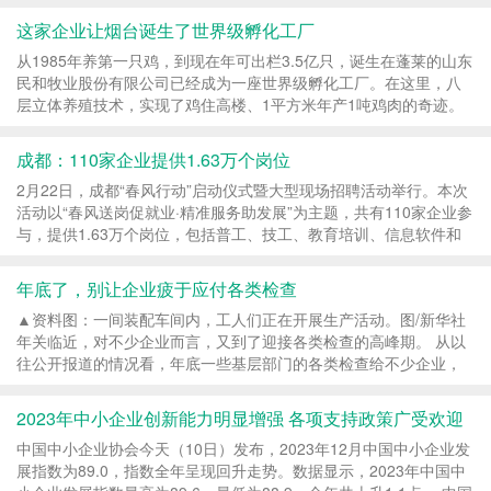
这家企业让烟台诞生了世界级孵化工厂
从1985年养第一只鸡，到现在年可出栏3.5亿只，诞生在蓬莱的山东
民和牧业股份有限公司已经成为一座世界级孵化工厂。在这里，八
层立体养殖技术，实现了鸡住高楼、1平方米年产1吨鸡肉的奇迹。
3月21日，市工商联副主席、山东民和牧业股份有限...
成都：110家企业提供1.63万个岗位
2月22日，成都“春风行动”启动仪式暨大型现场招聘活动举行。本次
活动以“春风送岗促就业·精准服务助发展”为主题，共有110家企业参
与，提供1.63万个岗位，包括普工、技工、教育培训、信息软件和
金融服务等多种岗位类型。这些岗位将满足...
年底了，别让企业疲于应付各类检查
▲资料图：一间装配车间内，工人们正在开展生产活动。图/新华社
年关临近，对不少企业而言，又到了迎接各类检查的高峰期。 从以
往公开报道的情况看，年底一些基层部门的各类检查给不少企业，
尤其是中小微企业带来了一定的压力：只要相...
2023年中小企业创新能力明显增强 各项支持政策广受欢迎
中国中小企业协会今天（10日）发布，2023年12月中国中小企业发
展指数为89.0，指数全年呈现回升走势。数据显示，2023年中国中