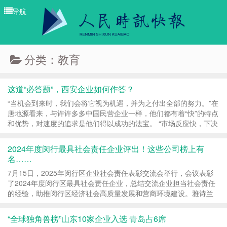
导航
导航
分类：教育
这道“必答题”，西安企业如何作答？
“当机会到来时，我们会将它视为机遇，并为之付出全部的努力。”在
唐地源看来，与许许多多中国民营企业一样，他们都有着“快”的特点
和优势，对速度的追求是他们得以成功的法宝。 “市场反应快，下决
定快;犯错快，改错更快。失败与教...
2024年度闵行最具社会责任企业评出！这些公司榜上有
名……
7月15日，2025年闵行区企业社会责任表彰交流会举行，会议表彰
了2024年度闵行区最具社会责任企业，总结交流企业担当社会责任
的经验，助推闵行区经济社会高质量发展和营商环境建设。雅诗兰
黛（上海）商贸有限公司、上海三菱电梯有限公司等...
“全球独角兽榜”山东10家企业入选 青岛占6席