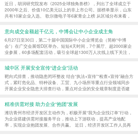
近日，胡润研究院发布《2025全球独角兽榜》，列出了全球成立于
2000年之后、价值10亿美元以上的非上市公司。据榜单显示，山东
共有10家企业入选。 歌尔微电子等6家青企上榜 从区域分布来看，
青岛是山东上榜企业最多的城市，有6家企业入榜，这...
意向成交金额超千亿元，中博会让中小企业成主角
6月27日至30日，第二十届中国国际中小企业博览会（简称“中博
会”）在广交会展馆D区举办。短短4天时间，7个展厅、超2000家企
业参展，60多场配套活动，吸引全球超1300万人次线上线下关注，
超过一万名采购商到会参观、洽谈、采购，达成意向成...
城中区 开展安全宣传“进企业”活动
靶向式排查，推动隐患闭环整改 结合“执法+宣传”“检查+宣传”融合方
式，紧盯危化品、特种设备、工贸、九小场所等重点行业领域同步
开展企业安全隐患大排查行动，重点对企业的安全规章制度是否建
立、消防设施是否完好有效、疏散通道是...
精准供需对接 助力企业“抱团”发展
潍坊青州市经济开发区主动作为，积极开展“我为企业找订单”行动，
为企业搭建供需对接服务平台，推动上下游联动，提高产业地配
率，实现企业抱团发展、合作共赢。 近日，经济开发区工作人员再
次来到新松智能制造公共服务平台（青州）有...