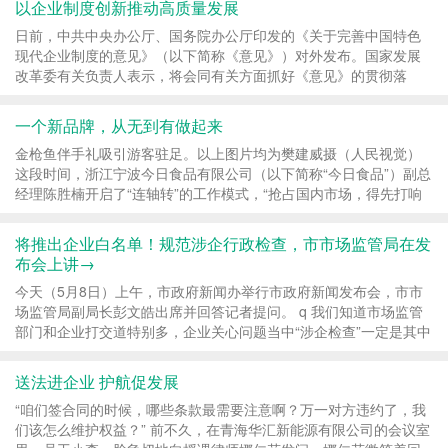
以企业制度创新推动高质量发展
日前，中共中央办公厅、国务院办公厅印发的《关于完善中国特色
现代企业制度的意见》（以下简称《意见》）对外发布。国家发展
改革委有关负责人表示，将会同有关方面抓好《意见》的贯彻落
实，坚持分类引导、统筹推进，根据企业规模、发...
一个新品牌，从无到有做起来
金枪鱼伴手礼吸引游客驻足。以上图片均为樊建威摄（人民视觉）
这段时间，浙江宁波今日食品有限公司（以下简称“今日食品”）副总
经理陈胜楠开启了“连轴转”的工作模式，“抢占国内市场，得先打响
品牌知名度，耽误不得。” 她的手机...
将推出企业白名单！规范涉企行政检查，市市场监管局在发
布会上讲→
今天（5月8日）上午，市政府新闻办举行市政府新闻发布会，市市
场监管局副局长彭文皓出席并回答记者提问。 q 我们知道市场监管
部门和企业打交道特别多，企业关心问题当中“涉企检查”一定是其中
一项。今年推出了“检查码”，采访中很多...
送法进企业 护航促发展
“咱们签合同的时候，哪些条款最需要注意啊？万一对方违约了，我
们该怎么维护权益？” 前不久，在青海华汇新能源有限公司的会议室