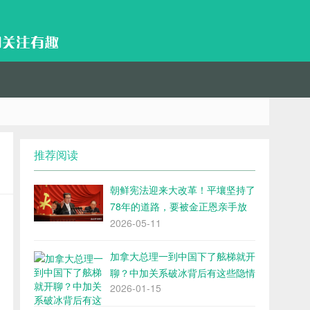
推荐阅读
朝鲜宪法迎来大改革！平壤坚持了
78年的道路，要被金正恩亲手放
弃了
2026-05-11
加拿大总理一到中国下了舷梯就开
聊？中加关系破冰背后有这些隐情
2026-01-15