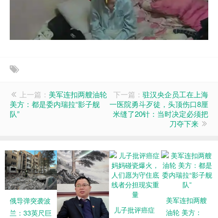
上一篇：
美军连扣两艘油轮
下一篇：
驻汉央企员工在上海
美方：都是委内瑞拉“影子舰
一医院勇斗歹徒，头顶伤口8厘
队”
米缝了20针：当时决定必须把
刀夺下来
美军连扣两艘
俄导弹突袭波
儿子批评癌症
油轮 美方：
兰：33英尺巨