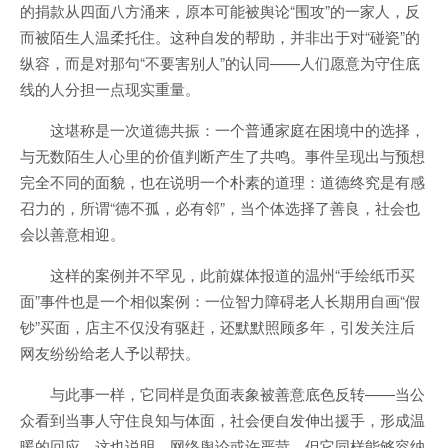
的捐款从四面八方涌来，原本可能被舆论“围攻”的一家人，反
而被陌生人温柔托住。这种自发的帮助，并非出于对“碰瓷”的
纵容，而是对那句“不要害别人”的认同——人们愿意为守住底
线的人分担一点现实重量。
这堪称是一次道德共振：一个普通家庭在困境中的选择，
与无数陌生人心里的价值判断产生了共鸣。事件呈现出与预想
完全不同的面貌，也在说明一个朴素的道理：道德终究是有感
召力的，所谓“德不孤，必有邻”，当个体选择了善良，社会也
会以善意相迎。
这样的案例并不罕见，此前媒体报道的温州“手绘纸币买
面”事件也是一个相似案例：一位智力障碍老人长期用自画“假
钞”买面，店主不仅没有驱赶，还默默照顾多年，引发关注后
网友纷纷给老人予以帮扶。
与此事一样，它同样是负面表象被善意底色反转——当公
众看到当事人守住良知与体面，社会便自发伸出援手，形成温
暖的回应。这也说明，网络舆论或许严苛，但它同样能够容纳