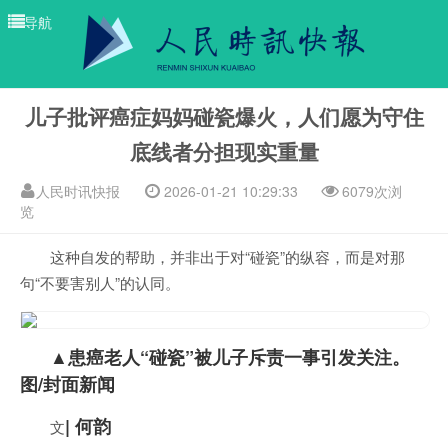
导航
儿子批评癌症妈妈碰瓷爆火，人们愿为守住
底线者分担现实重量
人民时讯快报
2026-01-21 10:29:33
6079次浏
览
这种自发的帮助，并非出于对“碰瓷”的纵容，而是对那
句“不要害别人”的认同。
▲患癌老人“碰瓷”被儿子斥责一事引发关注。
图/封面新闻
| 何韵
文