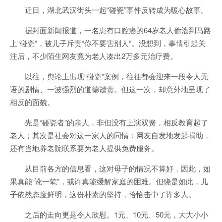
近日，湖北武汉街头一起“碰瓷”事件反转成为暖心故事。
据封面新闻报道，一名患有口腔癌的64岁老人偷溜到马路
上“碰瓷”，被儿子斥责“你不要害别人”。没想到，事情引起关
注后，不少陌生网友竟为老人凑出2万多元治疗费。
以往，舆论上出现“碰瓷”案例，往往都会迎来一段令人无
语的剧情、一波强烈的道德谴责。但这一次，却意外地呈现了
相反的面貌。
先是“碰瓷者”的亲人，非但没有上演双簧，相反教育起了
老人；其次是社会对这一家人的同情：网友自发地发起捐助，
还有当地养老院联系要为老人提供免费服务。
从目前各方的信息看，这对母子的情况不算好，因此，如
果真能“讹一笔”，或许真能缓解家庭的困难。但饶是如此，儿
子依然态度鲜明，这份朴素的坚持，恰恰击中了许多人。
之后的走向更是令人欣慰。1元、10元、50元，大大小小