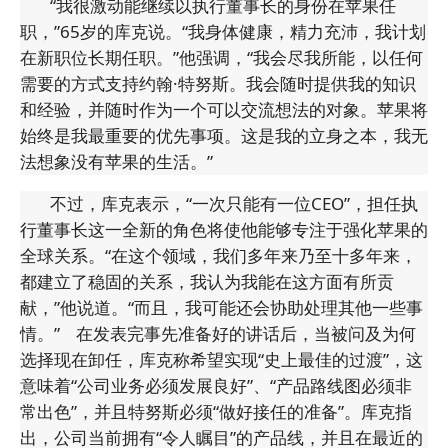
“我很激动能继续以执行董事长的身份在苹果任
职，”65岁的库克说。“我身体健康，精力充沛，我计划
在新职位长期任职。”他强调，“我会尽我所能，以任何
需要的方式支持约翰·特努斯。我会随时提供我的知识
和经验，并随时作为一个可以交流想法的对象。苹果将
始终是我最重要的优先事项。这是我的立身之本，我无
法想象没有苹果的生活。”
不过，库克表示，“一次只能有一位CEO”，担任执
行董事长这一全新的角色将使他能够专注于强化苹果的
全球关系。“在这个领域，我们多年来乃至十多年来，
都建立了稳固的关系，我认为我能在这方面有所贡
献，”他说道。“而且，我可能还会协助处理其他一些事
情。” 在发表完事先准备好的讲话后，当被问及为何
选择现在卸任，库克称希望实现“史上最佳的过渡”，这
意味着“公司业务必须发展良好”、“产品路线图必须非
常出色”，并且特努斯必须“做好接任的准备”。库克指
出，公司当前拥有“令人瞩目”的产品线，并且在最近的