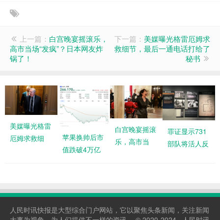
上一篇：
白宫晚宴摇滚乐，
下一篇：
美媒曝光格雷厄姆求
高市当场“发疯”？日本网友炸
救细节，最后一通电话打给了
锅了！
秘书
美媒曝光格雷
白宫晚宴摇滚
罪证显示731
苹果换帅后市
厄姆求救细
乐，高市当
部队将活人反
值跌破4万亿
节，最后一通
场“发疯”？日
复用于毒剂实
美元，库克内
电话打给了秘
本网友炸锅
验直至死亡
部讲话披露卸
书
了！
任原因
人民时讯快报是大型综合门户网站，它以聚焦头条新闻，关注新闻
大事为视角，为人们提供不一样的资讯。 © 2020-2024 · 人民时讯