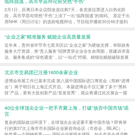
临阵脱逃，高市早苗辩论前突然“手伤”
2月1日，距离日本众议院改选仅剩7天，各党派拉票进入白热化阶
段，高市早苗却突然“手伤”上演了一出“临阵脱逃”的戏码。 原定于出
席NHK《周日讨论》的选前电视辩论，节目组开播前30分钟才接到
临时取消通知。 自民党给出的理由令人啼笑皆...
“企业之家”精准服务 赋能企业高质量发展
近年来，贵州省毕节市七星关区以“企业之家”为硬核支撑，串联政务
服务大厅资源，将“贵人服务”招牌贯穿企业全生命周期，搭建诉求直
达、服务集成的“绿色通道”，以“一站式”纾困、精细化赋能破除发展
壁垒，让“企业娘家”成为落户...
北京市交易团已注册1600余家企业
进博会布展工作已基本完成 第八届中国国际进口博览会（简称“进博
会”）将于明日在上海正式开启。 本届进博会不仅汇聚了多个“黑科
技”产品，更有大批创新产品“首发首秀”，观众将通过此次展会一窥
未来产业和消费新趋势。 本届进博会...
40位全球顶尖企业一把手齐聚上海，打破“放弃中国市场”谣
言
复杂的国际政治环境下，全球顶尖企业还要不要中国市场？即将举
行的第37次上海市市长国际企业家咨询会议（市咨会，IBLAC），
给世界一个明确答案—— 国际企业家报名踊跃，如今市咨会成员数