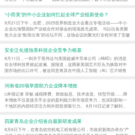
已达46名，其中的40位全球一把手已确定今年来沪参...
“小而美”的中小企业如何扛起全球产业链新使命？
9月21日下午，合肥，2025世界制造业大会重点专项活动——中小
企业出海暨国际产业链合作对接会的现场座无虚席。 与以往各类聚
焦大企业“航母出海”的论坛不同，这场会议的聚光灯全程对准了安徽
乃至全国的中小企业群体。省政协副主席陶仪...
安全泛化侵蚀美科技企业竞争力根基
8月11日，一则关于英伟达与美国超威半导体公司（AMD）的消息
在全球科技界掀起波澜。据报道，这两家美国芯片巨头为换取对中
国市场的出口许可，被迫同意将其在中国人工智能（AI）芯片销售
收入的15%上缴美国政府。这一史无前例的安排，不仅...
河南省20项举措助力企业降本增效
□本报记者 宋敏 减税降费、财政贴息、技术改造、转型升级……降
本增效不仅直接关乎企业的盈利能力和市场竞争力，也深刻影响一
个地区的内部经济活力和外部投资吸引力。 8月10日记者了解到，
省政府近日印发《河南省支持企业降本增效若干...
四家青岛企业介绍各自最新研发成果
8月6日下午，在青岛软控机电工程有限公司，市政府新闻办举办“产