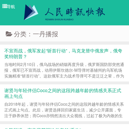
导航
导航
分类：一丹播报
不宣而战，俄军发起“斩首行动”，马克龙替中俄发声，俄夸
奖特朗普？
当地时间2月10日，俄乌战场的硝烟再度升级，俄罗斯国防部突然通
报，俄军已不宣而战，动用伊斯坎德尔-M导弹对基辅州的乌军机场
实施精准“斩首行动”。这款俄军主力战术导弹可不是泛泛之辈，作为
2007年正式列装部队、可携带核弹头的先进装...
谢贤与年轻伴侣Coco之间的这段跨越年龄的情感关系正式
画上句点
自2018年起，谢贤与年轻伴侣Coco之间的这段跨越年龄的情感关系
正式画上句点。此后，谢贤选择回归家庭生活，减少公开露面，专
注于静养休憩；而Coco亦悄然淡出大众视线，过起了极为内敛的生
活。坊间曾流传一种说法：四哥谢贤向Coco支付了20...