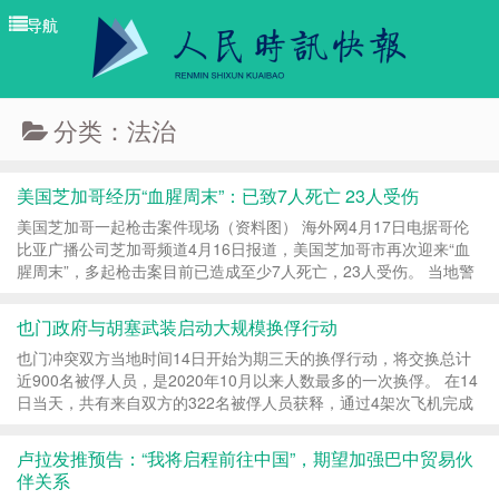
导航
导航
分类：法治
美国芝加哥经历“血腥周末”：已致7人死亡 23人受伤
美国芝加哥一起枪击案件现场（资料图） 海外网4月17日电据哥伦
比亚广播公司芝加哥频道4月16日报道，美国芝加哥市再次迎来“血
腥周末”，多起枪击案目前已造成至少7人死亡，23人受伤。 当地警
方表示，14日晚8时左右，一名黑衣男子进入一家...
也门政府与胡塞武装启动大规模换俘行动
也门冲突双方当地时间14日开始为期三天的换俘行动，将交换总计
近900名被俘人员，是2020年10月以来人数最多的一次换俘。 在14
日当天，共有来自双方的322名被俘人员获释，通过4架次飞机完成
交接。其中胡塞武装成员约250人；也门政府军72人，其...
卢拉发推预告：“我将启程前往中国”，期望加强巴中贸易伙
伴关系