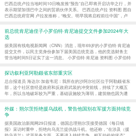
巴西总统卢拉当地时间10日晚发推“预告”自己即将开启访华之行，并
表示期望加强巴中之间的贸易伙伴关系。 巴西总统卢拉 资料图 图自
巴西总统府官网 卢拉发推称，“晚安。明早我将启程前往中国”，卢
拉称，他此行访华目的是加强与巴西最...
前总统肯尼迪侄子小罗伯特·肯尼迪提交文件参加2024年大
选
据美国有线电视新闻网（CNN）消息，现年69岁的小罗伯特·肯尼迪
提交文件，以民主党身份参加下届美国总统竞选，他的竞选财务主
管当地时间5日证实了这一消息。 小罗伯特·肯尼迪 资料图 小罗伯特
·肯尼迪是美国“环保主义者”和律师，也是反...
探访叙利亚阿勒颇省东部重灾区
总台报道员 海达尔·加兹韦尼：我所在的沙阿尔社区位于阿勒颇省东
部，这个社区曾经是政府和反政府武装的冲突前线，持续了大概五
年，所以当地破坏较为严重，基础设施较为薄弱，建筑物也因为遭
受轰炸而比较脆弱，所以地震造成的影响也最...
外媒：朔尔茨拒绝援乌战机，警告他国别在军援方面持续竞
争
据美国政治新闻网29日报道，德国总理朔尔茨接受德国《每日镜
报》采访时重申，拒绝向乌克兰提供战斗机。他还称，“在涉及（援
助乌克兰）武器装备方面，不要进入持续竞争，相互抬价的状态”。