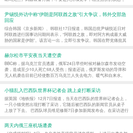
德国总理朔尔茨 资料图 “今日俄罗斯”（R...
尹锡悦外访中称“伊朗是阿联酋之敌”引大争议，韩外交部急
回应
综合韩国《京乡新闻》、韩联社17日报道，韩国总统尹锡悦近日对
阿联酋进行国事访问期间表示，“阿联酋之敌，即对阿方构成最大威
胁的国家是伊朗”。该言论一出，立即引发争议。韩国在野党痛批其
言论是威胁韩伊关系的“外交惨案”；而伊...
赫尔松市平安夜当天遭空袭
BBC称，据乌克兰官员透露，俄军24日早些时候对赫尔森市发动空
袭，造成至少10人死亡68人受伤；报道还说，俄罗斯发动的导弹和
无人机袭击目前已经使数百万乌克兰人失去电力、暖气和自来水。
当天晚些时候，泽连斯基面向乌克兰全国发表视频讲...
小猫乱入巴西队世界杯记者会 跳上桌打断采访
据英国《地铁报》12月7日报道，当天在巴西队的世界杯记者会上，
一只小猫突然出现打断了采访，它随后被巴西队的新闻官员从桌子
上放了下去。 巴西队球员维尼修斯7日参加新闻发布会。在采访进行
中，会议现场突然出现了一只猫，它随后更是...
两天内俄三座机场遭袭