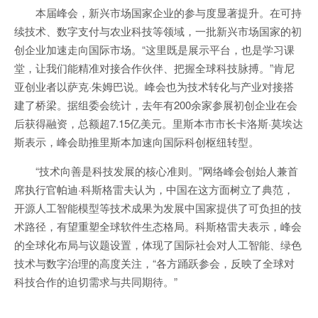
本届峰会，新兴市场国家企业的参与度显著提升。在可持
续技术、数字支付与农业科技等领域，一批新兴市场国家的初
创企业加速走向国际市场。“这里既是展示平台，也是学习课
堂，让我们能精准对接合作伙伴、把握全球科技脉搏。”肯尼
亚创业者以萨克·朱姆巴说。峰会也为技术转化与产业对接搭
建了桥梁。据组委会统计，去年有200余家参展初创企业在会
后获得融资，总额超7.15亿美元。里斯本市市长卡洛斯·莫埃达
斯表示，峰会助推里斯本加速向国际科创枢纽转型。
“技术向善是科技发展的核心准则。”网络峰会创始人兼首
席执行官帕迪·科斯格雷夫认为，中国在这方面树立了典范，
开源人工智能模型等技术成果为发展中国家提供了可负担的技
术路径，有望重塑全球软件生态格局。科斯格雷夫表示，峰会
的全球化布局与议题设置，体现了国际社会对人工智能、绿色
技术与数字治理的高度关注，“各方踊跃参会，反映了全球对
科技合作的迫切需求与共同期待。”