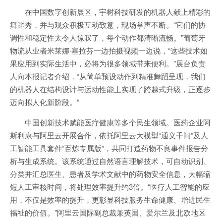
在中国数字创新展区，宇树科技研发的机器人献上精彩的
舞蹈秀，并与观众积极互动致意，现场掌声不断。“它们的协
调性和稳定性太令人惊叹了，每个动作都清晰流畅。”葡萄牙
物流从业者米莱娜·塞拉芬一边拍摄视频一边说，“这些技术如
果应用到实际生活中，必将为很多领域带来便利。”展台负责
人向本报记者介绍，“从简单预设动作到精准舞蹈呈现，我们
的机器人在结构设计与运动性能上实现了跨越式升级，正逐步
迈向拟人化新阶段。”
中国创新技术赋能医疗健康等多个民生领域。医药企业阿
斯利康与阿里云开展合作，依托阿里云大模型“通义千问”及人
工智能工具套件“百炼专属版”，共同打造药物不良事件报告分
析与生成系统。该系统通过自然语言理解技术，可自动识别、
分类并汇总医生、患者及学术文献中的药物安全信息，大幅缩
短人工审核时间，将处理效率提升约3倍。“医疗人工智能的应
用，不仅是效率的提升，更彰显科技服务生命健康、增进民生
福祉的价值。”阿里云国际副总裁兼英国、爱尔兰及北欧地区