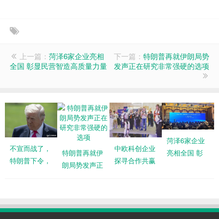
上一篇：
菏泽6家企业亮相
下一篇：
特朗普再就伊朗局势
全国 彰显民营智造高质量力量
发声正在研究非常强硬的选项
菏泽6家企业
不宣而战了，
中欧科创企业
特朗普再就伊
亮相全国 彰
特朗普下令，
探寻合作共赢
朗局势发声正
显民营智造高
美军发起斩首
新机遇
在研究非常强
质量力量
行动，英法德
硬的选项
俄集体失