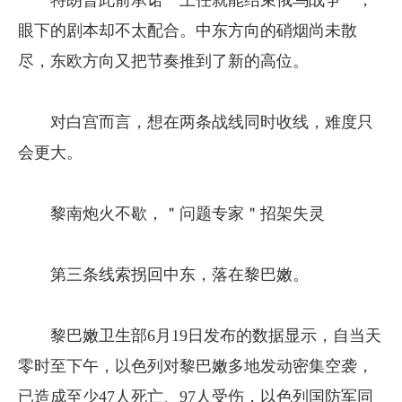
特朗普此前承诺＂上任就能结束俄乌战争＂，
眼下的剧本却不太配合。中东方向的硝烟尚未散
尽，东欧方向又把节奏推到了新的高位。
对白宫而言，想在两条战线同时收线，难度只
会更大。
黎南炮火不歇，＂问题专家＂招架失灵
第三条线索拐回中东，落在黎巴嫩。
黎巴嫩卫生部6月19日发布的数据显示，自当天
零时至下午，以色列对黎巴嫩多地发动密集空袭，
已造成至少47人死亡、97人受伤，以色列国防军同