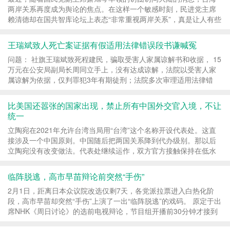
两岸关系再度成为舆论的焦点。在这样一个敏感时刻，民进党主席
赖清德却在国共智库论坛上表态“非常重视两岸关系”，真是让人有些
摸不着头脑。 赖清德此番发言并非出自单纯...
王瑞斌致人死亡案证据有假适用法律错误段书谦喊冤
问题： 社旗王瑞斌致死程建民，骗取受害人家属谅解书和收据， 15
万元在公安局副局长周同立手上，没有达成谅解，法院以受害人家
属谅解为依据，仅判罪犯3年有期徒刑；法院多次审理适用法律错
误，社旗公安局鉴定死者骨折7根身体多处淤血，...
比美国还嚣张的国家出现，禁止所有中国外交官入境，不让
统一
立陶宛在2021年允许台湾当局用“台湾”这个名称开设代表处。这直
接涉及一个中国原则。中国随后把两国关系降到代办级别。那以后
立陶宛没有改变做法。代表处继续运作，双方官方接触保持在低水
平。问题就这么积累下来。 2024年11月29日，立陶...
临阵脱逃，高市早苗辩论前突然“手伤”
2月1日，距离日本众议院改选仅剩7天，各党派拉票进入白热化阶
段，高市早苗却突然“手伤”上演了一出“临阵脱逃”的戏码。 原定于出
席NHK《周日讨论》的选前电视辩论，节目组开播前30分钟才接到
临时取消通知。 自民党给出的理由令人啼笑皆...