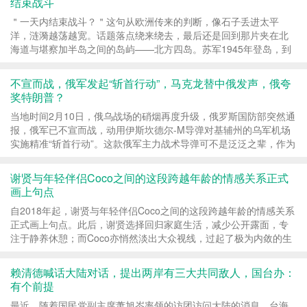
结束战斗
＂一天内结束战斗？＂这句从欧洲传来的判断，像石子丢进太平
洋，涟漪越荡越宽。话题落点绕来绕去，最后还是回到那片夹在北
海道与堪察加半岛之间的岛屿——北方四岛。苏军1945年登岛，到
今天整整八十年了，这个死结谁也没解开。 那片海...
不宣而战，俄军发起“斩首行动”，马克龙替中俄发声，俄夸
奖特朗普？
当地时间2月10日，俄乌战场的硝烟再度升级，俄罗斯国防部突然通
报，俄军已不宣而战，动用伊斯坎德尔-M导弹对基辅州的乌军机场
实施精准“斩首行动”。这款俄军主力战术导弹可不是泛泛之辈，作为
2007年正式列装部队、可携带核弹头的先进装...
谢贤与年轻伴侣Coco之间的这段跨越年龄的情感关系正式
画上句点
自2018年起，谢贤与年轻伴侣Coco之间的这段跨越年龄的情感关系
正式画上句点。此后，谢贤选择回归家庭生活，减少公开露面，专
注于静养休憩；而Coco亦悄然淡出大众视线，过起了极为内敛的生
活。坊间曾流传一种说法：四哥谢贤向Coco支付了20...
赖清德喊话大陆对话，提出两岸有三大共同敌人，国台办：
有个前提
最近，随着国民党副主席萧旭岑率领的访团访问大陆的消息，台海