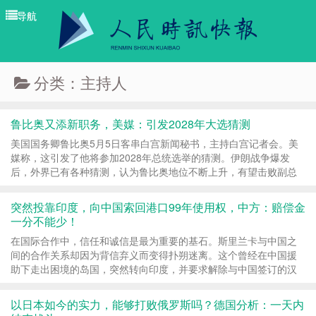
导航
导航
分类：主持人
鲁比奥又添新职务，美媒：引发2028年大选猜测
美国国务卿鲁比奥5月5日客串白宫新闻秘书，主持白宫记者会。美
媒称，这引发了他将参加2028年总统选举的猜测。伊朗战争爆发
后，外界已有各种猜测，认为鲁比奥地位不断上升，有望击败副总
统万斯，成为2028年共和党的总统候选人。 《华尔街...
突然投靠印度，向中国索回港口99年使用权，中方：赔偿金
一分不能少！
在国际合作中，信任和诚信是最为重要的基石。斯里兰卡与中国之
间的合作关系却因为背信弃义而变得扑朔迷离。这个曾经在中国援
助下走出困境的岛国，突然转向印度，并要求解除与中国签订的汉
班托塔港99年长租协议。中国对此作出明确回应...
以日本如今的实力，能够打败俄罗斯吗？德国分析：一天内